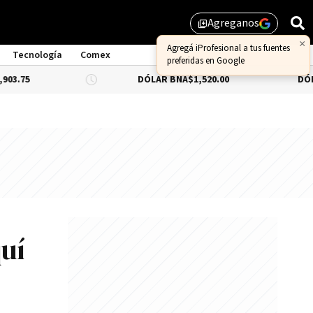
Agreganos
library_add
×
Agregá iProfesional a tus fuentes
Tecnología
Comex
preferidas en Google
DÓLAR BNA
$1,520.00
DÓLAR BLUE
-
uí