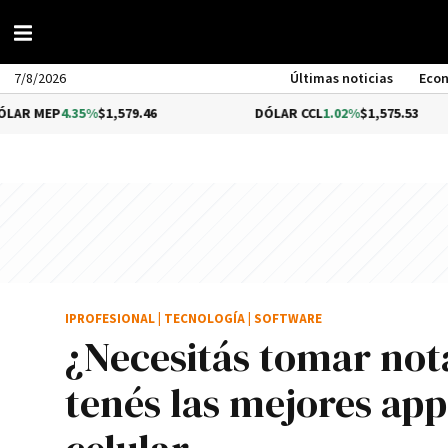
7/8/2026
Últimas noticias
Eco
.35%
$1,579.46
DÓLAR CCL
1.02%
$1,575.53
IPROFESIONAL
|
TECNOLOGÍA
|
SOFTWARE
¿Necesitás tomar nota
tenés las mejores apps