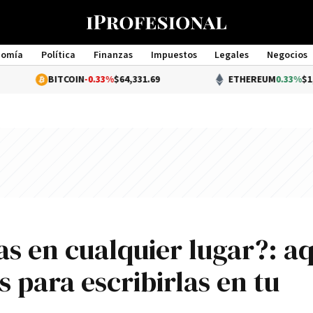
nomía
Política
Finanzas
Impuestos
Legales
Negocios
Management
BITCOIN
-0.33%
$64,331.69
ETHEREUM
0.33%
$1,903.75
s en cualquier lugar?: aq
 para escribirlas en tu