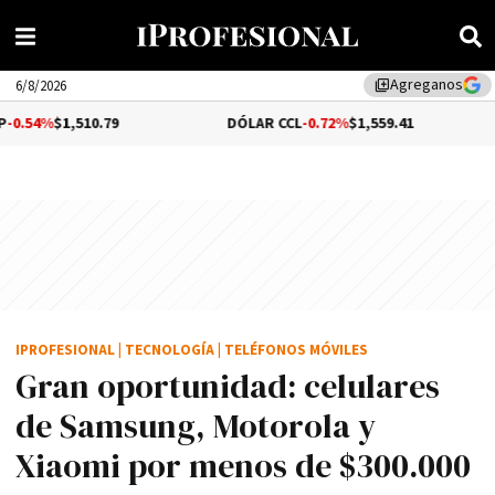
Agreganos
library_add
6/8/2026
10.79
DÓLAR CCL
-0.72%
$1,559.41
BITCOIN
IPROFESIONAL
|
TECNOLOGÍA
|
TELÉFONOS MÓVILES
Gran oportunidad: celulares
de Samsung, Motorola y
Xiaomi por menos de $300.000