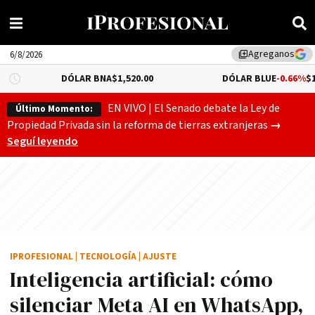
Agreganos
library_add
6/8/2026
DÓLAR BNA
$1,520.00
DÓLAR BLUE
-0.66%
$1,530.00
EN VIVO | El Senado debate la Ley de
Último Momento:
Gobierno
Propiedad Privada sin la reforma de tierras extranjeras
→
Seguí leyendo
IPROFESIONAL
|
TECNOLOGÍA
|
AJUSTE
Inteligencia artificial: cómo
silenciar Meta AI en WhatsApp,