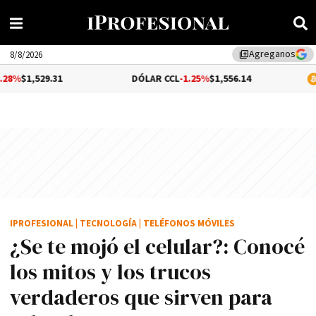
Agreganos
library_add
8/8/2026
31
DÓLAR CCL
-1.25%
$1,556.14
BITCOIN
$6
IPROFESIONAL
|
TECNOLOGÍA
|
TELÉFONOS MÓVILES
¿Se te mojó el celular?: Conocé
los mitos y los trucos
verdaderos que sirven para