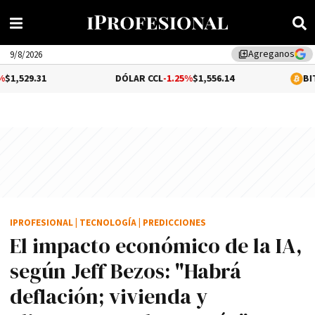
Agreganos
library_add
9/8/2026
DÓLAR CCL
-1.25%
$1,556.14
BITCOIN
$64,77
IPROFESIONAL
|
TECNOLOGÍA
|
PREDICCIONES
El impacto económico de la IA,
según Jeff Bezos: "Habrá
deflación; vivienda y