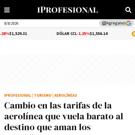
Agreganos
library_add
8/8/2026
.31
DÓLAR CCL
-1.25%
$1,556.14
BITCOIN
$
IPROFESIONAL
|
TURISMO
|
AEROLÍNEAS
Cambio en las tarifas de la
aerolínea que vuela barato al
destino que aman los