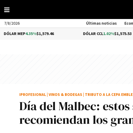
7/8/2026
Últimas noticias
Eco
 MEP
4.35%
$1,579.46
DÓLAR CCL
1.02%
$1,575.53
IPROFESIONAL
|
VINOS & BODEGAS
|
TRIBUTO A LA CEPA EMBL
Día del Malbec: estos
recomiendan los gra