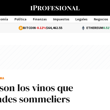
nomía
Política
Finanzas
Impuestos
Legales
Negocios
Management
BITCOIN
-0.12%
$64,462.55
ETHEREUM
0.51%
$1,907.2
EMA
 son los vinos que
ndes sommeliers