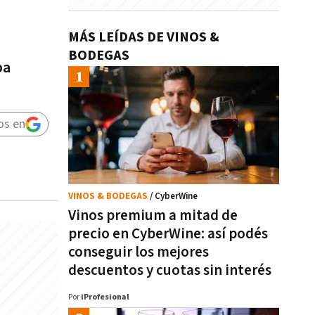
MÁS LEÍDAS DE VINOS &
BODEGAS
pa
os en
VINOS & BODEGAS
/ CyberWine
Vinos premium a mitad de
precio en CyberWine: así podés
conseguir los mejores
descuentos y cuotas sin interés
Por
iProfesional