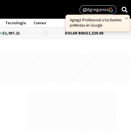
Agreganos
library_add
×
Agregá iProfesional a tus fuentes
Tecnología
Comex
preferidas en Google
1
DÓLAR BNA
$1,520.00
DÓLAR B