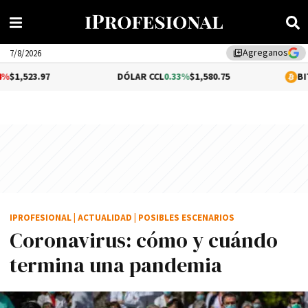
Agreganos
library_add
7/8/2026
DÓLAR CCL
0.33%
$1,580.75
BITCOIN
0.86%
$
IPROFESIONAL
|
ACTUALIDAD
|
POSIBLES ESCENARIOS
Coronavirus: cómo y cuándo
termina una pandemia