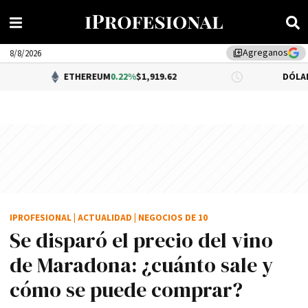
Agreganos
library_add
8/8/2026
ETHEREUM
0.22%
$1,919.62
DÓLAR BNA
$1,520
IPROFESIONAL
|
ACTUALIDAD
|
NEGOCIOS DE 10
Se disparó el precio del vino
de Maradona: ¿cuánto sale y
cómo se puede comprar?