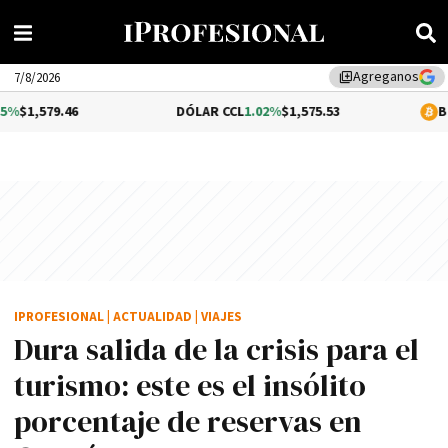
Agreganos
library_add
7/8/2026
DÓLAR CCL
1.02%
$1,575.53
BITCOIN
-0.2%
IPROFESIONAL
|
ACTUALIDAD
|
VIAJES
Dura salida de la crisis para el
turismo: este es el insólito
porcentaje de reservas en