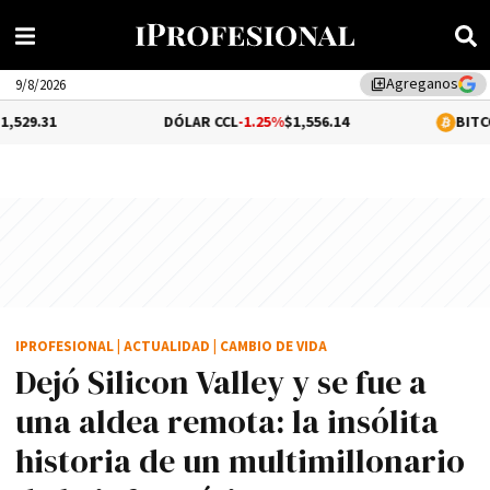
Agreganos
library_add
9/8/2026
DÓLAR CCL
-1.25%
$1,556.14
BITCOIN
0.3%
$64,9
IPROFESIONAL
|
ACTUALIDAD
|
CAMBIO DE VIDA
Dejó Silicon Valley y se fue a
una aldea remota: la insólita
historia de un multimillonario