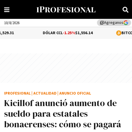
Agreganos
library_add
10/8/2026
DÓLAR CCL
-1.25%
$1,556.14
BITCOIN
0.05%
$64,
IPROFESIONAL
|
ACTUALIDAD
|
ANUNCIO OFICIAL
Kicillof anunció aumento de
sueldo para estatales
bonaerenses: cómo se pagará