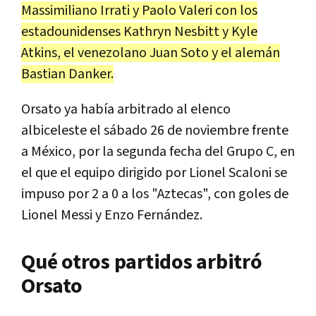
Massimiliano Irrati y Paolo Valeri con los
estadounidenses Kathryn Nesbitt y Kyle
Atkins, el venezolano Juan Soto y el alemán
Bastian Danker.
Orsato ya había arbitrado al elenco
albiceleste el sábado 26 de noviembre frente
a México, por la segunda fecha del Grupo C, en
el que el equipo dirigido por Lionel Scaloni se
impuso por 2 a 0 a los "Aztecas", con goles de
Lionel Messi y Enzo Fernández.
Qué otros partidos arbitró
Orsato