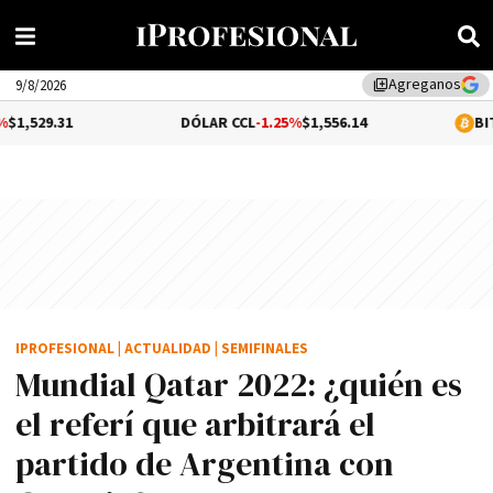
Agreganos
library_add
9/8/2026
DÓLAR CCL
-1.25%
$1,556.14
BITCOIN
-0.1%
$
IPROFESIONAL
|
ACTUALIDAD
|
SEMIFINALES
Mundial Qatar 2022: ¿quién es
el referí que arbitrará el
partido de Argentina con