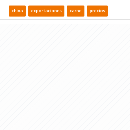
china
exportaciones
carne
precios