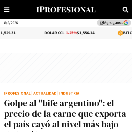
Agreganos
library_add
8/8/2026
DÓLAR CCL
-1.25%
$1,556.14
BITCOIN
0.99%
$64
IPROFESIONAL
|
ACTUALIDAD
|
INDUSTRIA
Golpe al "bife argentino": el
precio de la carne que exporta
el país cayó al nivel más bajo