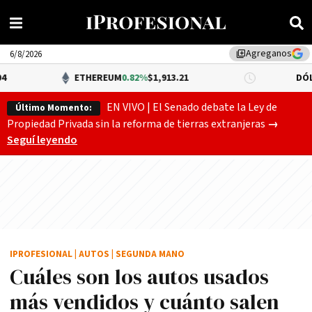
Agreganos
library_add
6/8/2026
ETHEREUM
0.82%
$1,913.21
DÓLAR BNA
0
EN VIVO | El Senado debate la Ley de
Último Momento:
Gobierno
Propiedad Privada sin la reforma de tierras extranjeras
→
Seguí leyendo
IPROFESIONAL
|
AUTOS
|
SEGUNDA MANO
Cuáles son los autos usados
más vendidos y cuánto salen