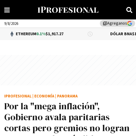
Agreganos
library_add
9/8/2026
EREUM
0.1%
$1,917.27
DÓLAR BNA
$1,520.00
IPROFESIONAL
|
ECONOMÍA
|
PANORAMA
Por la "mega inflación",
Gobierno avala paritarias
cortas pero gremios no logran