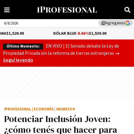
Agreganos
library_add
6/8/2026
.00
DÓLAR BLUE
-0.66%
$1,530.00
DÓLAR T
EN VIVO | El Senado debate la Ley de
Último Momento:
Gobierno
Propiedad Privada sin la reforma de tierras extranjeras
→
Seguí leyendo
IPROFESIONAL
|
ECONOMÍA
|
INGRESOS
Potenciar Inclusión Joven:
¿cómo tenés que hacer para