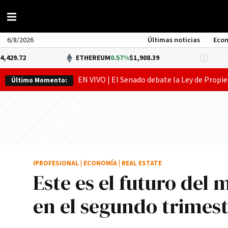
6/8/2026
Últimas noticias
Eco
ETHEREUM
0.57%
$1,908.39
DÓLAR BN
EN VIVO | El Senado debate la Ley de Propie
Último Momento:
IPROFESIONAL
|
ECONOMÍA
|
REAL ESTATE
Este es el futuro del
en el segundo trimest