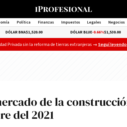
nomía
Política
Finanzas
Impuestos
Legales
Negocios
Management
A
$1,520.00
DÓLAR BLUE
-0.66%
$1,530.00
D
Gobierno busca a
dad Privada sin la reforma de tierras extranjeras
→
Seguí leyendo
 mercado de la construcci
re del 2021