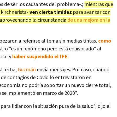
os de ser los causantes del problema-.;
mientras que
 kirchnerista-
ven cierta timidez
para avanzar con
aprovechando la circunstancia
de una mejora en la
ezaron a referirse al tema sin medias tintas,
como
istro "es un fenómeno pero está equivocado" al
scal y
haber suspendido el IFE
.
strecha,
Guzmán
envía mensajes. Por caso, cuando
 de contagios de Covid lo entrevistaron en
 economía no podría soportar un nuevo cierre total,
e se implementó en marzo de 2020".
ra lidiar con la situación pura de la salud", dijo el