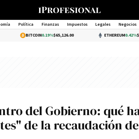
nomía
Política
Finanzas
Impuestos
Legales
Negocios
Management
BITCOIN
0.19%
$65,126.00
ETHEREUM
0.42%
$1,923.44
entro del Gobierno: qué h
tes" de la recaudación de