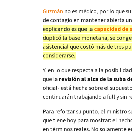
Guzmán
no es médico, por lo que su
de contagio en mantener abierta un
explicando es que la
capacidad de 
duplicó la base monetaria, se congel
asistencial que costó más de tres pu
considerarse.
Y, en lo que respecta a la posibilida
que la
revisión al alza de la suba d
oficial- está hecha sobre el supuest
continuarán trabajando a full y sin r
Para reforzar su punto, el ministro
que tiene hoy para mostrar: el hech
en términos reales. No solamente en