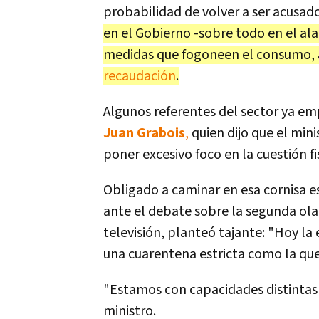
probabilidad de volver a ser acusad
en el Gobierno -sobre todo en el ala
medidas que fogoneen el consumo, 
recaudación
.
Algunos referentes del sector ya emp
Juan Grabois
,
quien dijo que el min
poner excesivo foco en la cuestión fi
Obligado a caminar en esa cornisa e
ante el debate sobre la segunda ola
televisión, planteó tajante: "Hoy la
una cuarentena estricta como la qu
"Estamos con capacidades distintas pa
ministro.