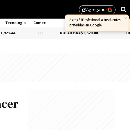
Agreganos
library_add
×
Agregá iProfesional a tus fuentes
Tecnología
Comex
preferidas en Google
DÓLAR BNA
$1,520.00
DÓLAR BLUE
-
acer