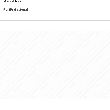
del 31%
Por
iProfesional