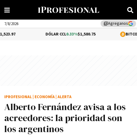
Agreganos
library_add
7/8/2026
DÓLAR CCL
0.33%
$1,580.75
BITCOIN
0.86%
$64,
IPROFESIONAL
|
ECONOMÍA
|
ALERTA
Alberto Fernández avisa a los
acreedores: la prioridad son
los argentinos