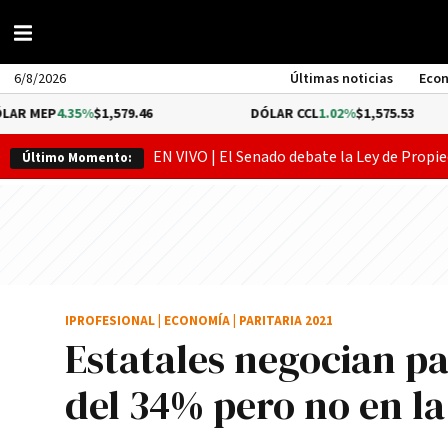
6/8/2026
Últimas noticias
Eco
5%
$1,579.46
DÓLAR CCL
1.02%
$1,575.53
BI
EN VIVO | El Senado debate la Ley de Propie
Último Momento:
IPROFESIONAL
|
ECONOMÍA
|
PARITARIA 2021
Estatales negocian pa
del 34% pero no en l