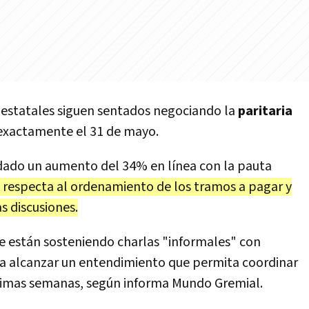
s estatales siguen sentados negociando la
paritaria
 exactamente el 31 de mayo.
dado un aumento del 34% en línea con la pauta
e respecta al ordenamiento de los tramos a pagar y
as discusiones.
e están sosteniendo charlas "informales" con
 a alcanzar un entendimiento que permita coordinar
óximas semanas, según informa Mundo Gremial.