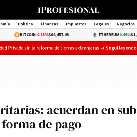
nomía
Política
Finanzas
Impuestos
Legales
Negocios
Management
TCOIN
-0.13%
$64,457.49
ETHEREUM
0.49%
$1,906.92
Gobierno busca a
dad Privada sin la reforma de tierras extranjeras
→
Seguí leyendo
ritarias: acuerdan en su
a forma de pago