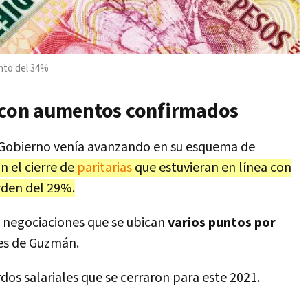
ento del 34%
s con aumentos confirmados
l Gobierno venía avanzando en su esquema de
n el cierre de
paritarias
que estuvieran en línea con
orden del 29%.
s negociaciones que se ubican
varios puntos por
nes de Guzmán.
rdos salariales que se cerraron para este 2021.