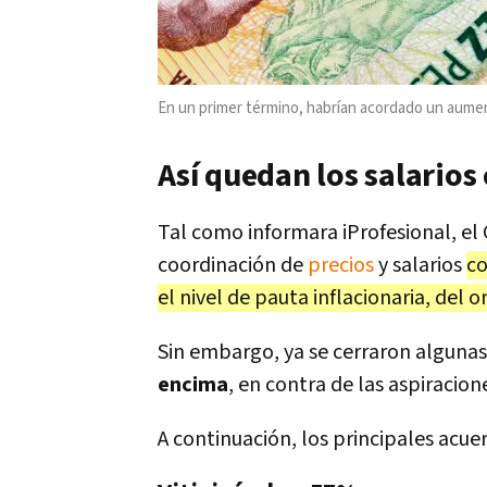
En un primer término, habrían acordado un aum
Así quedan los salario
Tal como informara iProfesional, e
coordinación de
precios
y salarios
co
el nivel de pauta inflacionaria, del 
Sin embargo, ya se cerraron alguna
encima
, en contra de las aspiracio
A continuación, los principales acue