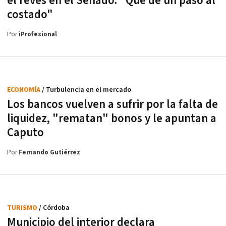
el revés en el Senado: "Que dé un paso al
costado"
Por
iProfesional
ECONOMÍA
/ Turbulencia en el mercado
Los bancos vuelven a sufrir por la falta de
liquidez, "rematan" bonos y le apuntan a
Caputo
Por
Fernando Gutiérrez
TURISMO
/ Córdoba
Municipio del interior declara