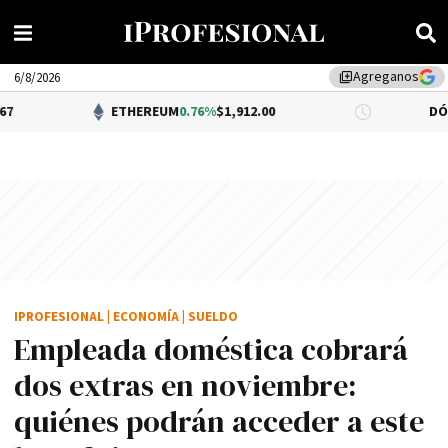
Agreganos
library_add
6/8/2026
ETHEREUM
0.76%
$1,912.00
DÓLAR BNA
0.
IPROFESIONAL
|
ECONOMÍA
|
SUELDO
Empleada doméstica cobrará
dos extras en noviembre:
quiénes podrán acceder a este