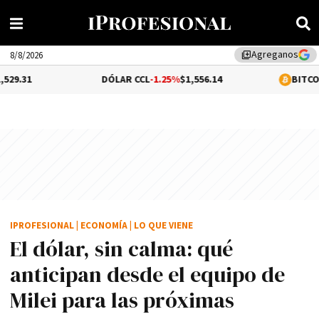
Agreganos
library_add
8/8/2026
DÓLAR CCL
-1.25%
$1,556.14
BITCOIN
-0.02%
$64,9
IPROFESIONAL
|
ECONOMÍA
|
LO QUE VIENE
El dólar, sin calma: qué
anticipan desde el equipo de
Milei para las próximas