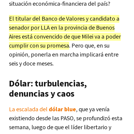
situación económica-financiera del país?
El titular del Banco de Valores y candidato a
senador por LLA en la provincia de Buenos
Aires está convencido de que Milei va a poder
cumplir con su promesa
. Pero que, en su
opinión, ponerla en marcha implicará entre
seis y doce meses.
Dólar: turbulencias,
denuncias y caos
La escalada del
dólar blue
, que ya venía
existiendo desde las PASO, se profundizó esta
semana, luego de que el líder libertario y