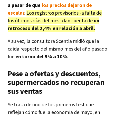
a pesar de que
los precios dejaron de
escalar
.
Los registros provisorios -a falta de
los últimos días del mes- dan cuenta de
un
retroceso del 2,4% en relación a abril.
A su vez, la consultora Scentia midió que la
caída respecto del mismo mes del año pasado
fue
en torno del 9% a 10%.
Pese a ofertas y descuentos,
supermercados no recuperan
sus ventas
Se trata de uno de los primeros test que
reflejan cómo fue la economía de mayo, en