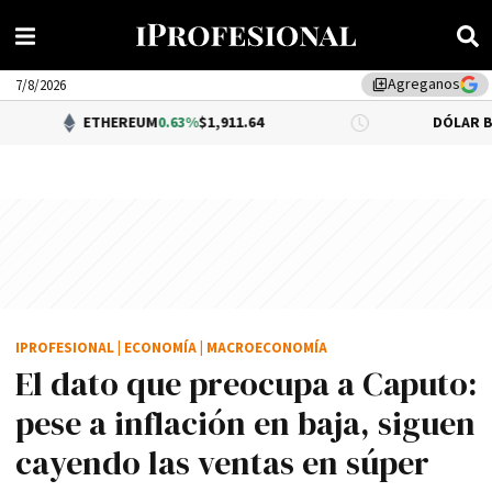
Agreganos
library_add
7/8/2026
ETHEREUM
0.63%
$1,911.64
DÓLAR BNA
$1,520.00
IPROFESIONAL
|
ECONOMÍA
|
MACROECONOMÍA
El dato que preocupa a Caputo:
pese a inflación en baja, siguen
cayendo las ventas en súper