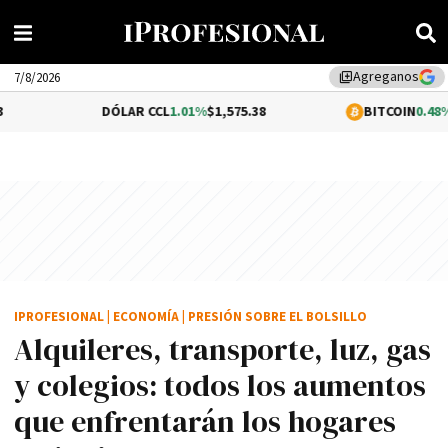
Agreganos
library_add
7/8/2026
DÓLAR CCL
1.01%
$1,575.38
BITCOIN
0.48%
$64,856.00
IPROFESIONAL
|
ECONOMÍA
|
PRESIÓN SOBRE EL BOLSILLO
Alquileres, transporte, luz, gas
y colegios: todos los aumentos
que enfrentarán los hogares