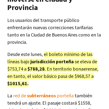
Provincia
Los usuarios del transporte público
enfrentarán nuevas correcciones tarifarias
tanto en la Ciudad de Buenos Aires como en la
provincia.
Desde este lunes,
el boleto mínimo de las
líneas bajo
jurisdicción porteña
se eleva de
$753,74 a
$788,28
. En territorio bonaerense,
en tanto, el valor básico pasa de $968,57 a
$1015,61.
La
red de
subterráneos
porteña
también
tendrá un ajuste. El pasaje costará $1558,