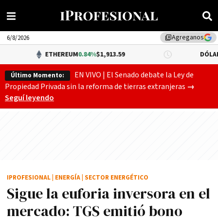
Agreganos
library_add
6/8/2026
ETHEREUM
0.84%
$1,913.59
DÓLAR BNA
0.34%
$
EN VIVO | El Senado debate la Ley de
Último Momento:
Gobierno
Propiedad Privada sin la reforma de tierras extranjeras
→
Seguí leyendo
IPROFESIONAL
|
ENERGÍA
|
SECTOR ENERGÉTICO
Sigue la euforia inversora en el
mercado: TGS emitió bono