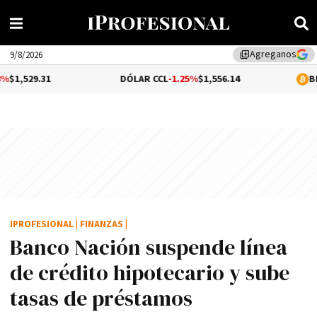
Agreganos
library_add
9/8/2026
1
DÓLAR CCL
-1.25%
$1,556.14
BITCOIN
-0.
IPROFESIONAL
|
FINANZAS
|
Banco Nación suspende lí­nea
de crédito hipotecario y sube
tasas de préstamos