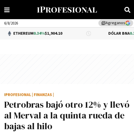
Agreganos
library_add
6/8/2026
REUM
0.34%
$1,904.10
DÓLAR BNA
0.34%
$1,520.00
IPROFESIONAL
|
FINANZAS
|
Petrobras bajó otro 12% y llevó
al Merval a la quinta rueda de
bajas al hilo