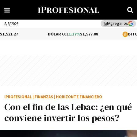
Agreganos
library_add
8/8/2026
DÓLAR CCL
1.17%
$1,577.88
BITCOIN
0.05%
$6
IPROFESIONAL
|
FINANZAS
|
HORIZONTE FINANCIERO
Con el fin de las Lebac: ¿en qué
conviene invertir los pesos?