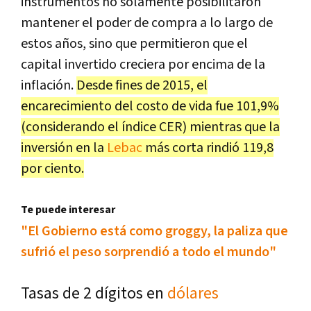
instrumentos no solamente posibilitaron
mantener el poder de compra a lo largo de
estos años, sino que permitieron que el
capital invertido creciera por encima de la
inflación.
Desde fines de 2015, el
encarecimiento del costo de vida fue 101,9%
(considerando el índice CER) mientras que la
inversión en la
Lebac
más corta rindió 119,8
por ciento.
Te puede interesar
"El Gobierno está como groggy, la paliza que
sufrió el peso sorprendió a todo el mundo"
Tasas de 2 dígitos en
dólares