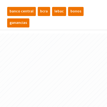
banco central
bcra
lebac
bonos
ganancias