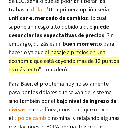
de LCG, señaló que se podrían liberar las
trabas al
dólar
. "Una primera opción sería
unificar el mercado de cambios
, lo cual
supone un riesgo alto debido a que
puede
desanclar las expectativas de precios
. Sin
embargo, quizás es un
buen momento
para
hacerlo ya que
el pasaje a precios en una
economía que está cayendo más de 12 puntos
es más lento
", consideró.
Para Baer, el problema hoy no solamente
pasa por los dólares que se van del sistema
sino también por el
bajo nivel de ingreso de
divisas
. En esa línea, consideró que moviendo
el
tipo de cambio
nominal y relajando algunas
regulaciones el BCRA podría llegar a un