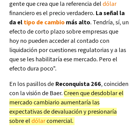
gente que crea que la referencia del
dólar
financiero es el precio verdadero.
La señal la
da el
tipo de cambio
más alto
. Tendría, sí, un
efecto de corto plazo sobre empresas que
hoy no pueden acceder al contado con
liquidación por cuestiones regulatorias y a las
que se les habilitaría ese mercado. Pero el
efecto dura poco".
En los pasillos de
Reconquista 266
, coinciden
con la visión de Baer.
Creen que desdoblar el
mercado cambiario aumentaría las
expectativas de devaluación y presionaría
sobre el
dólar
comercial.