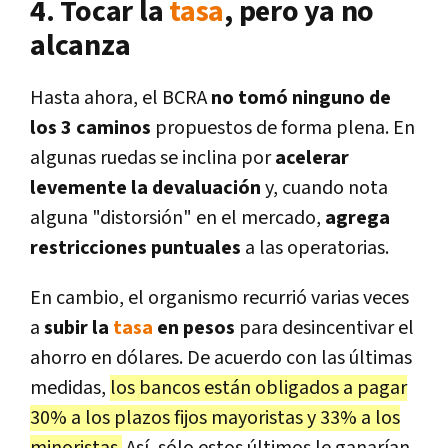
4. Tocar la
tasa
, pero ya no
alcanza
Hasta ahora, el BCRA
no tomó ninguno de
los 3 caminos
propuestos de forma plena. En
algunas ruedas se inclina por
acelerar
levemente la devaluación
y, cuando nota
alguna "distorsión" en el mercado,
agrega
restricciones puntuales
a las operatorias.
En cambio, el organismo recurrió varias veces
a
subir la
tasa
en pesos
para desincentivar el
ahorro en dólares. De acuerdo con las últimas
medidas,
los bancos están obligados a pagar
30% a los plazos fijos mayoristas y 33% a los
minoristas
.
Así, sólo estos últimos le ganarían