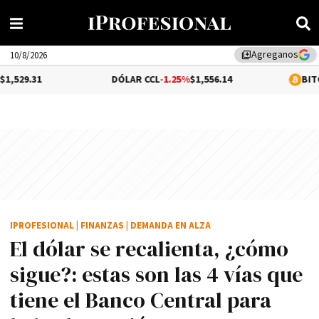
Agreganos
library_add
10/8/2026
DÓLAR CCL
-1.25%
$1,556.14
BITCOIN
0.28%
$
IPROFESIONAL
|
FINANZAS
|
DEMANDA EN ALZA
El dólar se recalienta, ¿cómo
sigue?: estas son las 4 vías que
tiene el Banco Central para