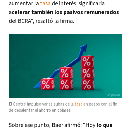
aumentar la
tasa
de interés, significaría
a
celerar también los pasivos remunerados
del BCRA", resaltó la firma.
El Central impulsó varias subas de la
tasa
en pesos con el fin
de desalentar el ahorro en dólares
Sobre ese punto, Baer afirmó: "Hoy
lo que