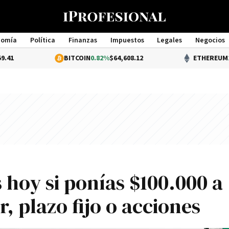
nomía
Política
Finanzas
Impuestos
Legales
Negocios
Management
BITCOIN
0.82%
$64,608.12
ETHEREUM
2.25%
$1,90
 hoy si ponías $100.000 a
r, plazo fijo o acciones