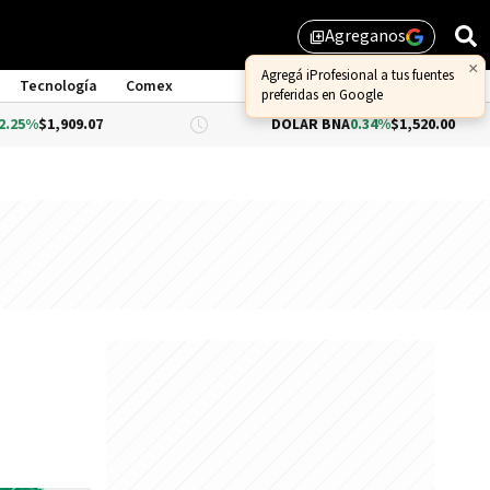
Agreganos
library_add
×
Agregá iProfesional a tus fuentes
Tecnología
Comex
preferidas en Google
9.07
DÓLAR BNA
0.34%
$1,520.00