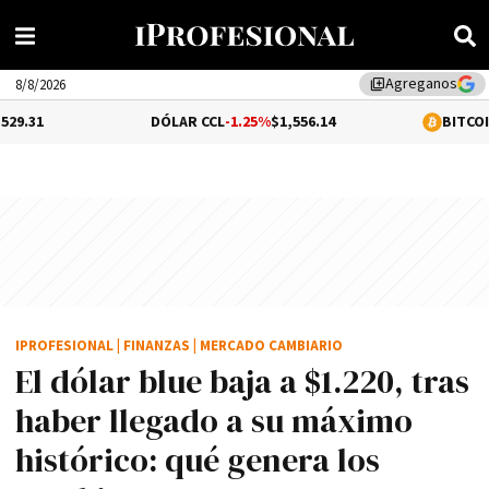
Agreganos
library_add
8/8/2026
DÓLAR CCL
-1.25%
$1,556.14
BITCOIN
-0.07%
$64,9
IPROFESIONAL
|
FINANZAS
|
MERCADO CAMBIARIO
El dólar blue baja a $1.220, tras
haber llegado a su máximo
histórico: qué genera los