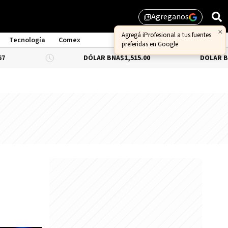
Agreganos
library_add
Tecnología
Comex
DÓLAR BNA
$1,515.00
DÓLAR BLUE
$1,545.0