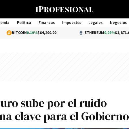
nomía
Política
Finanzas
Impuestos
Legales
Negocios
Management
OIN
0.19%
$64,200.00
ETHEREUM
0.29%
$1,871.67
turo sube por el ruido
na clave para el Gobierno