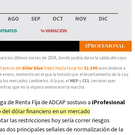
ara los últimos meses de 2024, donde podría darse la salida del cepo
el precio del
dólar blue
trepó hasta
tocar los
$1.300
acercándose a
e enero, momento en el que la tensión por el levantamiento de la Ley
 los mercados cambiarios. A la par, el
MEP
y
CCL
cerraron ayer
entras que en la vìspera aminoraron la marcha.
ega de Renta Fija de ADCAP sostuvo a
iProfesional
o del dólar financiero en un mercado
ntar las restricciones hoy sería correr riesgos
as dos principales señales de normalización de la