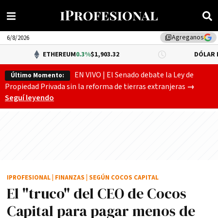
Agreganos
library_add
6/8/2026
ETHEREUM
0.3%
$1,903.32
DÓLAR BNA
$1,520.0
EN VIVO | El Senado debate la Ley de
Último Momento:
Gobierno
Propiedad Privada sin la reforma de tierras extranjeras
→
Seguí leyendo
IPROFESIONAL
|
FINANZAS
|
SEGÚN COCOS CAPITAL
El "truco" del CEO de Cocos
Capital para pagar menos de