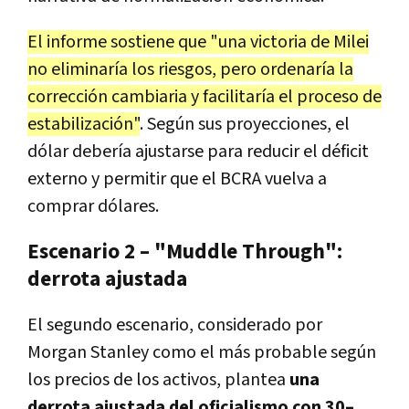
El informe sostiene que "una victoria de Milei
no eliminaría los riesgos, pero ordenaría la
corrección cambiaria
y facilitaría el proceso de
estabilización"
. Según sus proyecciones, el
dólar debería ajustarse para
reducir el déficit
externo
y permitir que
el BCRA vuelva a
comprar dólares.
Escenario 2 – "Muddle Through":
derrota ajustada
El segundo escenario, considerado por
Morgan Stanley como el
más probable según
los precios de los activos
, plantea
una
derrota ajustada del oficialismo con
30–