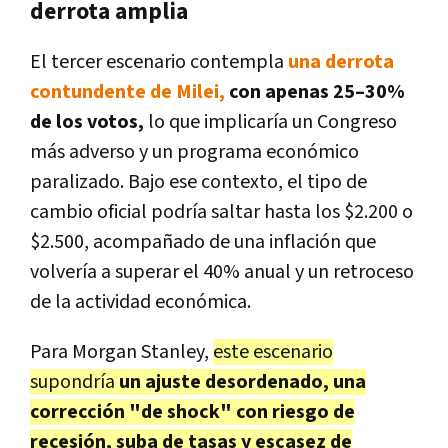
derrota amplia
El tercer escenario contempla
una
derrota
contundente de Milei,
con apenas 25–30%
de los votos
,
lo que implicaría un Congreso
más adverso y un programa económico
paralizado. Bajo ese contexto,
el tipo de
cambio oficial podría saltar hasta los $2.200 o
$2.500
, acompañado de una
inflación que
volvería a superar el 40% anual
y un
retroceso
de la actividad económica
.
Para Morgan Stanley,
este escenario
supondría
un
ajuste desordenado
, una
corrección "de shock" con riesgo de
recesión, suba de tasas y escasez de