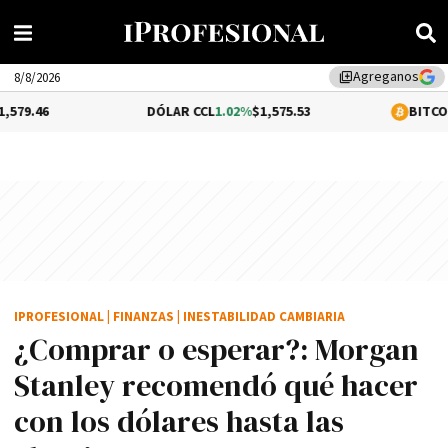
Agreganos
library_add
8/8/2026
DÓLAR CCL
1.02%
$1,575.53
BITCOIN
-0.33%
$64,
IPROFESIONAL
|
FINANZAS
|
INESTABILIDAD CAMBIARIA
¿Comprar o esperar?: Morgan
Stanley recomendó qué hacer
con los dólares hasta las