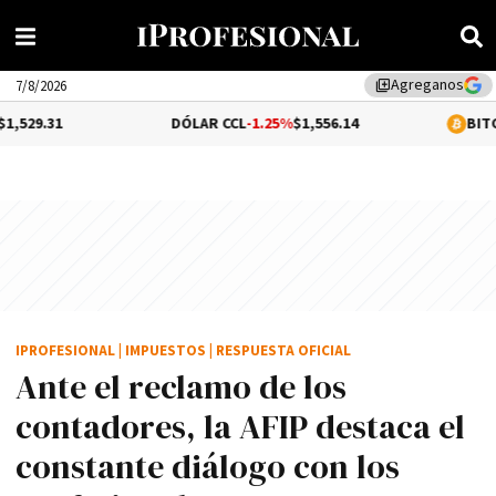
Agreganos
library_add
7/8/2026
DÓLAR CCL
-1.25%
$1,556.14
BITCOIN
1.07%
IPROFESIONAL
|
IMPUESTOS
|
RESPUESTA OFICIAL
Ante el reclamo de los
contadores, la AFIP destaca el
constante diálogo con los