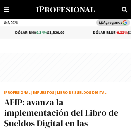
Agreganos
library_add
8/8/2026
LAR BNA
0.34%
$1,520.00
DÓLAR BLUE
-0.33%
$1,540.00
IPROFESIONAL
|
IMPUESTOS
|
LIBRO DE SUELDOS DIGITAL
AFIP: avanza la
implementación del Libro de
Sueldos Digital en las