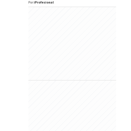
Por
iProfesional