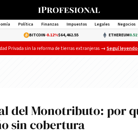
nomía
Política
Finanzas
Impuestos
Legales
Negocios
Management
BITCOIN
-0.12%
$64,462.55
ETHEREUM
0.51%
$1,907.2
Gobierno busca a
dad Privada sin la reforma de tierras extranjeras
→
Seguí leyendo
ial del Monotributo: por 
ño sin cobertura