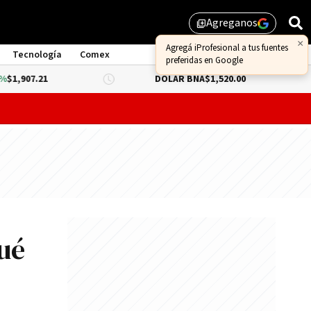
Agreganos
library_add
×
Agregá iProfesional a tus fuentes
Tecnología
Comex
preferidas en Google
1
DÓLAR BNA
$1,520.00
DÓLAR BL
probar lo que queda de "propiedad privada" y evitar un dur
qué