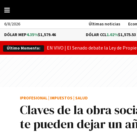
6/8/2026
Últimas noticias
Eco
MEP
4.35%
$1,579.46
DÓLAR CCL
1.02%
$1,575.53
EN VIVO | El Senado debate la Ley de Propie
Último Momento:
IPROFESIONAL
|
IMPUESTOS
|
SALUD
Claves de la obra soc
te pueden dejar un a