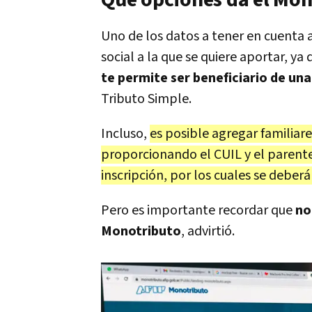
Qué opciones da el Mon
Uno de los datos a tener en cuenta a
social a la que se quiere aportar, ya 
te permite ser beneficiario de un
Tributo Simple.
Incluso,
es posible agregar familiare
proporcionando el CUIL y el parent
inscripción, por los cuales se deber
Pero es importante recordar que
no
Monotributo
, advirtió.