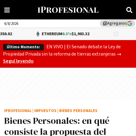
Agreganos
library_add
6/8/2026
ETHEREUM
0.3%
$1,903.32
DÓLAR BNA
EN VIVO | El Senado debate la Ley de
Último Momento:
Gobierno
Propiedad Privada sin la reforma de tierras extranjeras
→
Seguí leyendo
IPROFESIONAL
|
IMPUESTOS
|
BIENES PERSONALES
Bienes Personales: en qué
consiste la propuesta del