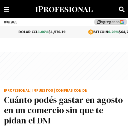
Agreganos
library_add
8/8/2026
ÓLAR CCL
1.06%
$1,576.19
BITCOIN
0.26%
$64,711.72
IPROFESIONAL
|
IMPUESTOS
|
COMPRAS CON DNI
Cuánto podés gastar en agosto
en un comercio sin que te
pidan el DNI