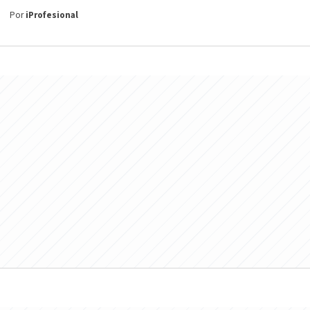
Por
iProfesional