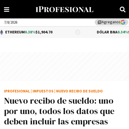
Agreganos
library_add
7/8/2026
M
0.38%
$1,904.70
DÓLAR BNA
0.34%
$1,520.00
IPROFESIONAL
|
IMPUESTOS
|
NUEVO RECIBO DE SUELDO
Nuevo recibo de sueldo: uno
por uno, todos los datos que
deben incluir las empresas