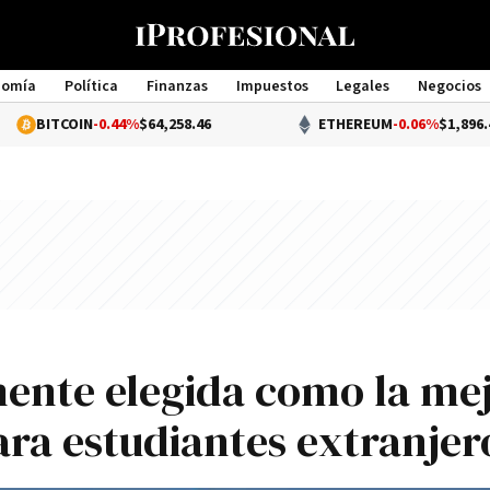
nomía
Política
Finanzas
Impuestos
Legales
Negocios
Management
N
-0.44%
$64,258.46
ETHEREUM
-0.06%
$1,896.49
ente elegida como la me
ara estudiantes extranjer