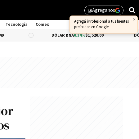
Agreganos
library_add
Tecnología
Comex
DÓLAR BNA
0.34%
$1,520.00
DÓLAR BLUE
$1,
jor
os