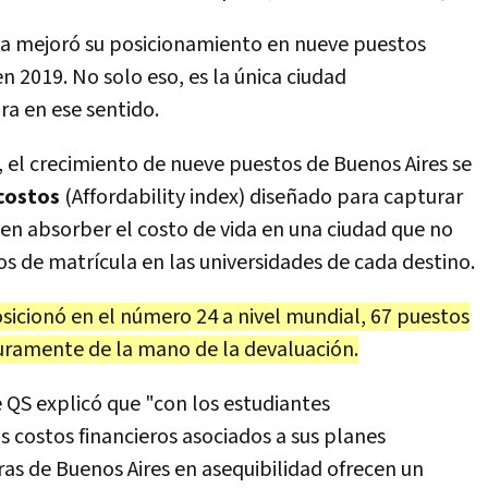
tina mejoró su posicionamiento en nueve puestos
n 2019. No solo eso, es la única ciudad
a en ese sentido.
 el crecimiento de nueve puestos de Buenos Aires se
costos
(Affordability index) diseñado para capturar
en absorber el costo de vida en una ciudad que no
tos de matrícula en las universidades de cada destino.
osicionó en el número 24 a nivel mundial, 67 puestos
guramente de la mano de la devaluación.
 QS explicó que "con los estudiantes
costos financieros asociados a sus planes
joras de Buenos Aires en asequibilidad ofrecen un