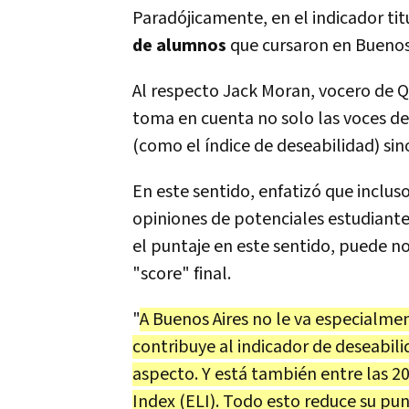
Paradójicamente, en el indicador tit
de alumnos
que cursaron en Buenos 
Al respecto Jack Moran, vocero de QS
toma en cuenta no solo las voces de 
(como el índice de deseabilidad) sin
En este sentido, enfatizó que incluso
opiniones de potenciales estudiante
el puntaje en este sentido, puede no
"score" final.
"
A Buenos Aires no le va especialme
contribuye al indicador de deseabili
aspecto. Y está también entre las 20 
Index (ELI). Todo esto reduce su pu