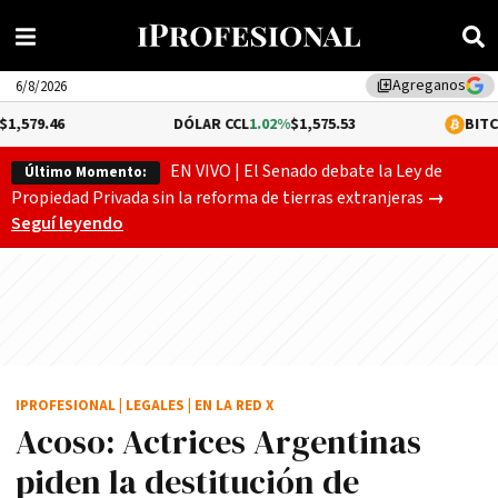
Agreganos
library_add
6/8/2026
DÓLAR CCL
1.02%
$1,575.53
BITCOIN
-0.17%
$64
EN VIVO | El Senado debate la Ley de
Último Momento:
Gobierno
Propiedad Privada sin la reforma de tierras extranjeras
→
Seguí leyendo
IPROFESIONAL
|
LEGALES
|
EN LA RED X
Acoso: Actrices Argentinas
piden la destitución de