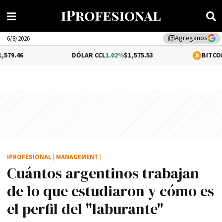
Agreganos
library_add
6/8/2026
DÓLAR CCL
1.02%
$1,575.53
BITCOIN
-0.46%
$64,
IPROFESIONAL
|
MANAGEMENT
|
Cuántos argentinos trabajan
de lo que estudiaron y cómo es
el perfil del "laburante"