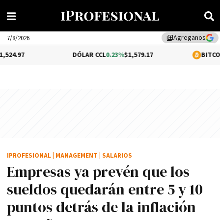
Agreganos
library_add
7/8/2026
DÓLAR CCL
0.23%
$1,579.17
BITCOIN
1.02%
$64,
IPROFESIONAL
|
MANAGEMENT
|
SALARIOS
Empresas ya prevén que los
sueldos quedarán entre 5 y 10
puntos detrás de la inflación