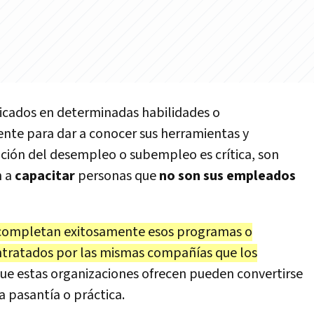
ificados en determinadas habilidades o
nte para dar a conocer sus herramientas y
ación del desempleo o subempleo es crítica, son
n a
capacitar
personas que
no son sus empleados
e completan exitosamente esos programas o
ntratados por las mismas compañías que los
que estas organizaciones ofrecen pueden convertirse
a pasantía o práctica.