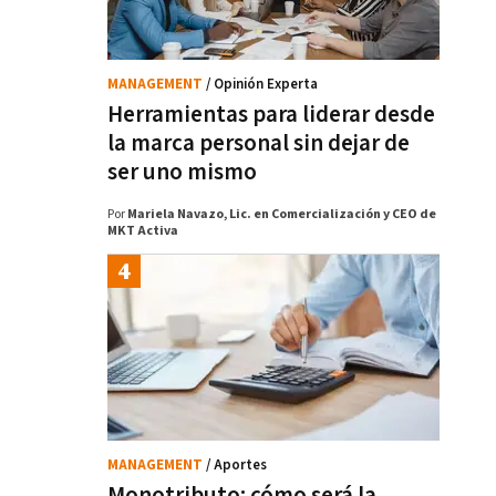
MANAGEMENT
/ Opinión Experta
Herramientas para liderar desde
la marca personal sin dejar de
ser uno mismo
Por
Mariela Navazo, Lic. en Comercialización y CEO de
MKT Activa
MANAGEMENT
/ Aportes
Monotributo: cómo será la