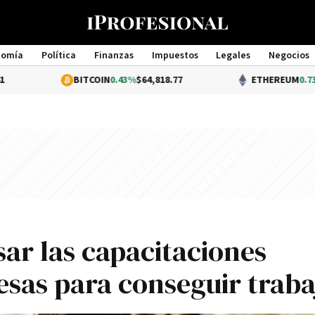
nomía
Política
Finanzas
Impuestos
Legales
Negocios
Management
BITCOIN
0.43%
$64,818.77
ETHEREUM
0.73%
$1,911.55
ar las capacitaciones
esas para conseguir traba