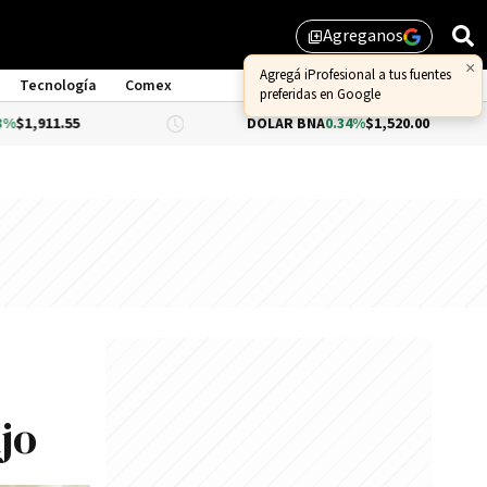
Agreganos
library_add
Tecnología
Comex
DÓLAR BNA
0.34%
$1,520.00
DÓLA
jo