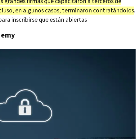
as grandes firmas que capacitaron a terceros de
cluso, en algunos casos, terminaron contratándolos
.
ara inscribirse que están abiertas
ademy