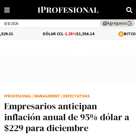
Agreganos
library_add
8/8/2026
DÓLAR CCL
-1.25%
$1,556.14
BITCOIN
0.09%
$65,
IPROFESIONAL
|
MANAGEMENT
|
EXPECTATIVAS
Empresarios anticipan
inflación anual de 95% dólar a
$229 para diciembre