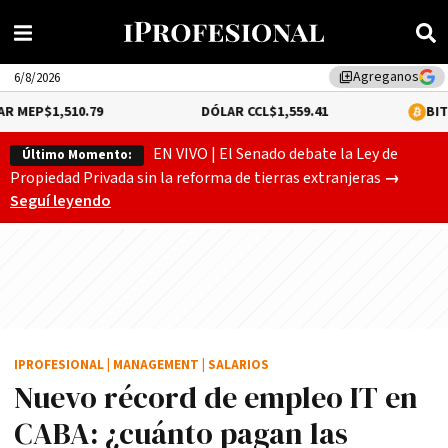
Agreganos
library_add
6/8/2026
0.79
DÓLAR CCL
$1,559.41
BITCOIN
0.2%
$64
EN VIVO | El Senado debate la Ley de
Último Momento:
Gobierno
Propiedad Privada sin la reforma de tierras extranjeras
→
Seguí leyendo
IPROFESIONAL
|
MANAGEMENT
|
SALARIOS
Nuevo récord de empleo IT en
CABA: ¿cuánto pagan las