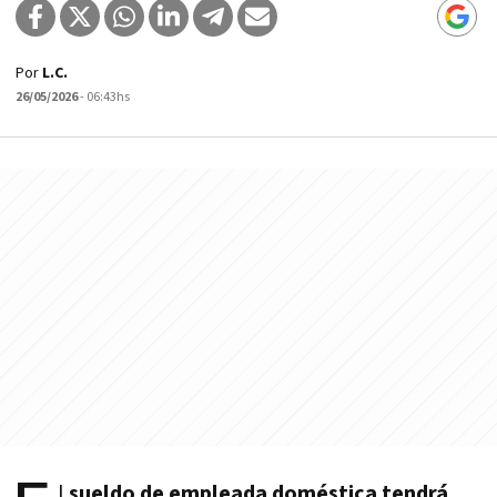
Por
L.C.
26/05/2026
- 06:43hs
l
sueldo de empleada doméstica tendrá