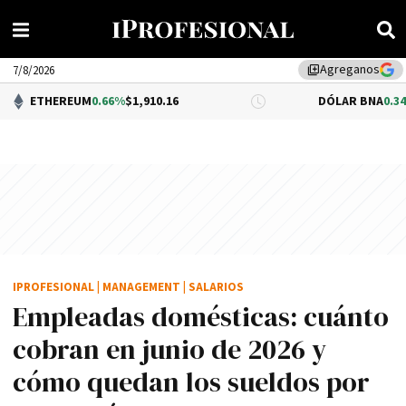
Agreganos
library_add
7/8/2026
EUM
0.66%
$1,910.16
DÓLAR BNA
0.34%
$1,520.00
IPROFESIONAL
|
MANAGEMENT
|
SALARIOS
Empleadas domésticas: cuánto
cobran en junio de 2026 y
cómo quedan los sueldos por