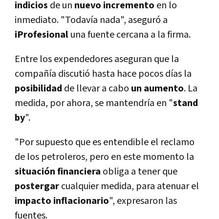
indicios
de un
nuevo incremento
en lo
inmediato. "Todaví­a nada", aseguró a
iProfesional
una fuente cercana a la firma.
Entre los expendedores aseguran que la
compañí­a discutió hasta hace pocos dí­as la
posibilidad
de llevar a cabo
un aumento
. La
medida, por ahora, se mantendrí­a en "
stand
by
".
"Por supuesto que es entendible el reclamo
de los petroleros, pero en este momento la
situación financiera
obliga a tener que
postergar
cualquier medida, para atenuar el
impacto inflacionario
", expresaron las
fuentes.