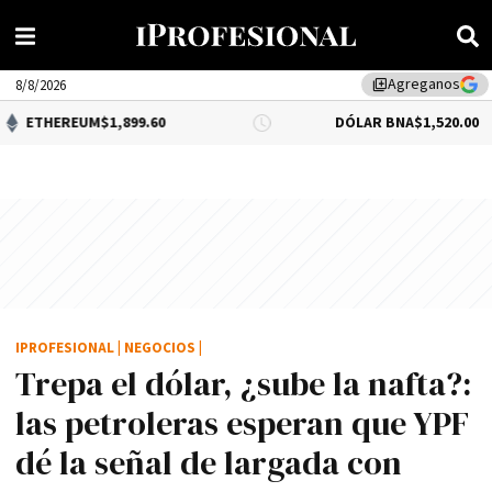
Agreganos
library_add
8/8/2026
UM
$1,899.60
DÓLAR BNA
$1,520.00
IPROFESIONAL
|
NEGOCIOS
|
Trepa el dólar, ¿sube la nafta?:
las petroleras esperan que YPF
dé la señal de largada con