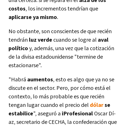
una certeza: si se repara en el
alza de los
costos
, los incrementos tendrí­an que
aplicarse ya mismo
.
No obstante, son conscientes de que recién
tendrán
luz verde
cuando se logre al
aval
polí­tico
y, además, una vez que la cotización
de la divisa estadounidense "termine de
estacionarse".
"Habrá
aumentos
, esto es algo que ya no se
discute en el sector. Pero, por cómo está el
contexto, lo más probable es que recién
tengan lugar cuando el precio del
dólar
se
estabilice
", aseguró a
iProfesional
Oscar Dí­
az, secretario de CECHA, la confederación que